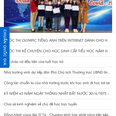
CHUẨN QUỐC GIA
CUỘC THI OLYMPIC TIẾNG ANH TRÊN INTERNET DÀNH CHO HỌC SINH PHỔ THÔNG NĂM HỌC 2021-2022
CUỘC THI KỂ CHUYỆN CHO HỌC SINH CẤP TIỂU HỌC NĂM HỌC 2021-2022
Tiết chào cờ đầu tiên của tuổi học trò
Nhà trường vinh dự tiếp đón Phó Chủ tịch Thường trực UBND tỉnh Đặng Huy Hậu kiểm tra công tác chuẩn bị cho học sinh đi học trở lại
Công tác chuẩn bị của nhà trường trước khi học sinh đi học trở lại
KỶ NIỆM 45 NĂM NGÀY THỐNG NHẤT ĐẤT NƯỚC 30/4/1975 - 30/4/2020
Chia sẻ kinh nghiệm về chủ đề học trực tuyến
Đồng hành cùng Alo Sĩ Tử - Chương trình hay phát sóng trên kênh truyền hình VTV7