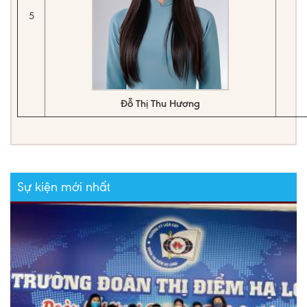
5
Đỗ Thị Thu Hương
Sự kiện mới nhất
C