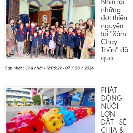
Nhìn lại
những
đợt thiện
nguyện
tại "Xóm
Chạy
Thận" đã
qua
Cập nhật : Chủ nhật - 12:06:29 - 07 / 08 / 2026
PHÁT
ĐỘNG
NUÔI
LỢN
ĐẤT - SẺ
CHIA &