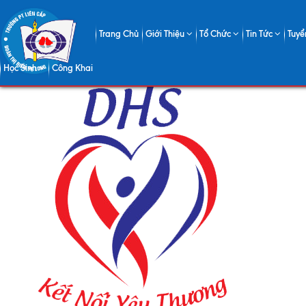
10
Trang Chủ
Giới Thiệu
Tổ Chức
Tin Tức
Tuyể
Học Sinh
Công Khai