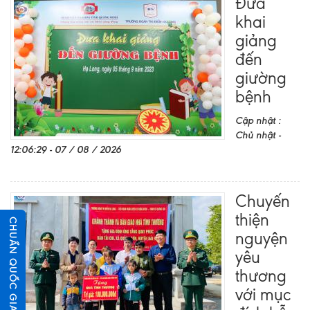
Đưa
khai
giảng
đến
giường
bệnh
Cập nhật :
Chủ nhật -
12:06:29 - 07 / 08 / 2026
Chuyến
thiện
CHUẨN QUỐC GIA
nguyện
yêu
thương
với mục