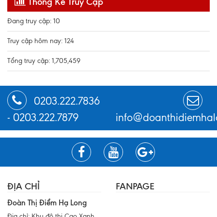
Thống Kê Truy Cập
Đang truy cập: 10
Truy cập hôm nay: 124
Tổng truy cập: 1,705,459
0203.222.7836
-
0203.222.7879
info@doanthidiemhal
ĐỊA CHỈ
FANPAGE
Đoàn Thị Điểm Hạ Long
Địa chỉ: Khu đô thị Cao Xanh