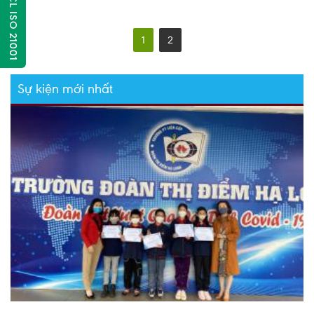
QLCL ISO 21001
1
2
Sự kiện mới nhất
C