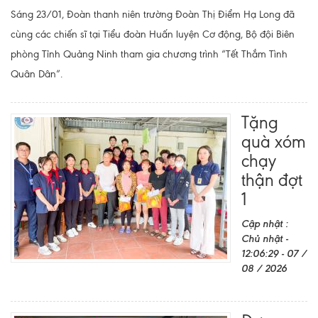
Sáng 23/01, Đoàn thanh niên trường Đoàn Thị Điểm Hạ Long đã
cùng các chiến sĩ tại Tiểu đoàn Huấn luyện Cơ động, Bộ đội Biên
phòng Tỉnh Quảng Ninh tham gia chương trình “Tết Thắm Tình
Quân Dân”.
Tặng
quà xóm
chạy
thận đợt
1
Cập nhật :
Chủ nhật -
12:06:29 - 07 /
08 / 2026