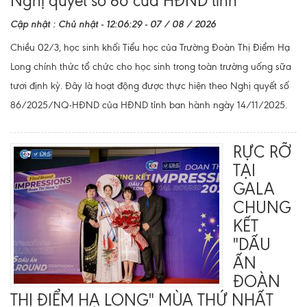
Nghị quyết số 86 của HĐND tỉnh
Cập nhật : Chủ nhật - 12:06:29 - 07 / 08 / 2026
Chiều 02/3, học sinh khối Tiểu học của Trường Đoàn Thị Điểm Hạ
Long chính thức tổ chức cho học sinh trong toàn trường uống sữa
tươi định kỳ. Đây là hoạt động được thực hiện theo Nghị quyết số
86/2025/NQ-HĐND của HĐND tỉnh ban hành ngày 14/11/2025.
RỰC RỠ
TẠI
GALA
CHUNG
KẾT
"DẤU
ẤN
ĐOÀN
THỊ ĐIỂM HẠ LONG" MÙA THỨ NHẤT