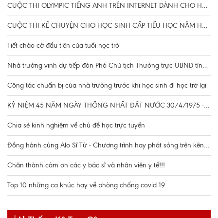
CUỘC THI OLYMPIC TIẾNG ANH TRÊN INTERNET DÀNH CHO HỌC SINH PHỔ THÔNG NĂM HỌC 2021-2022
CUỘC THI KỂ CHUYỆN CHO HỌC SINH CẤP TIỂU HỌC NĂM HỌC 2021-2022
Tiết chào cờ đầu tiên của tuổi học trò
Nhà trường vinh dự tiếp đón Phó Chủ tịch Thường trực UBND tỉnh Đặng Huy Hậu kiểm tra công tác chuẩn bị cho học sinh đi học trở lại
Công tác chuẩn bị của nhà trường trước khi học sinh đi học trở lại
KỶ NIỆM 45 NĂM NGÀY THỐNG NHẤT ĐẤT NƯỚC 30/4/1975 - 30/4/2020
Chia sẻ kinh nghiệm về chủ đề học trực tuyến
Đồng hành cùng Alo Sĩ Tử - Chương trình hay phát sóng trên kênh truyền hình VTV7
Chân thành cảm ơn các y bác sĩ và nhân viên y tế!!!
Top 10 những ca khúc hay về phòng chống covid 19