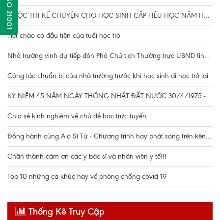
QLCL ISO 21001
CUỘC THI KỂ CHUYỆN CHO HỌC SINH CẤP TIỂU HỌC NĂM HỌC 2021-2022
Tiết chào cờ đầu tiên của tuổi học trò
Nhà trường vinh dự tiếp đón Phó Chủ tịch Thường trực UBND tỉnh Đặng Huy Hậu kiểm tra công tác chuẩn bị cho học sinh đi học trở lại
Công tác chuẩn bị của nhà trường trước khi học sinh đi học trở lại
KỶ NIỆM 45 NĂM NGÀY THỐNG NHẤT ĐẤT NƯỚC 30/4/1975 - 30/4/2020
Chia sẻ kinh nghiệm về chủ đề học trực tuyến
Đồng hành cùng Alo Sĩ Tử - Chương trình hay phát sóng trên kênh truyền hình VTV7
Chân thành cảm ơn các y bác sĩ và nhân viên y tế!!!
Top 10 những ca khúc hay về phòng chống covid 19
Thống Kê Truy Cập