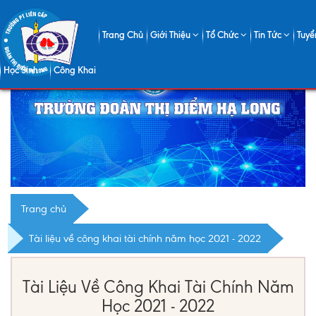
Trang Chủ
Giới Thiệu
Tổ Chức
Tin Tức
Tuyể
Học Sinh
Công Khai
Trang chủ
Tài liệu về công khai tài chính năm học 2021 - 2022
Tài Liệu Về Công Khai Tài Chính Năm
Học 2021 - 2022