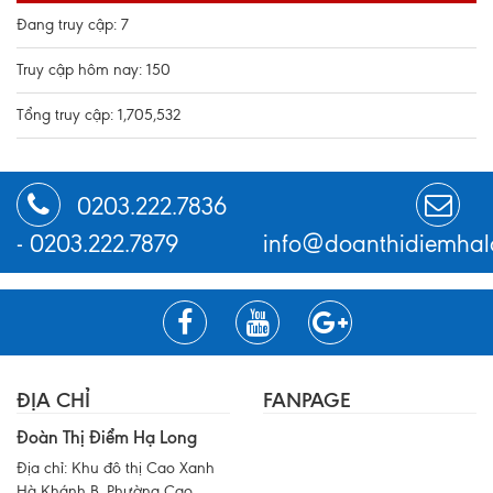
Đang truy cập: 7
Truy cập hôm nay: 150
Tổng truy cập: 1,705,532
0203.222.7836
-
0203.222.7879
info@doanthidiemhal
ĐỊA CHỈ
FANPAGE
Đoàn Thị Điểm Hạ Long
Địa chỉ: Khu đô thị Cao Xanh
Hà Khánh B, Phường Cao