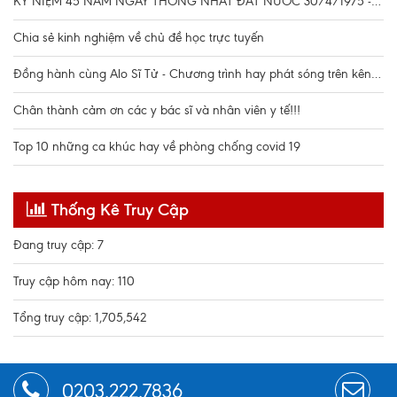
KỶ NIỆM 45 NĂM NGÀY THỐNG NHẤT ĐẤT NƯỚC 30/4/1975 - 30/4/2020
Chia sẻ kinh nghiệm về chủ đề học trực tuyến
Đồng hành cùng Alo Sĩ Tử - Chương trình hay phát sóng trên kênh truyền hình VTV7
Chân thành cảm ơn các y bác sĩ và nhân viên y tế!!!
Top 10 những ca khúc hay về phòng chống covid 19
Thống Kê Truy Cập
Đang truy cập: 7
Truy cập hôm nay: 110
Tổng truy cập: 1,705,542
0203.222.7836