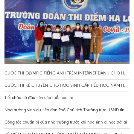
C
CUỘC THI OLYMPIC TIẾNG ANH TRÊN INTERNET DÀNH CHO HỌC SINH PHỔ THÔNG NĂM HỌC 2021-2022
CUỘC THI KỂ CHUYỆN CHO HỌC SINH CẤP TIỂU HỌC NĂM HỌC 2021-2022
Tiết chào cờ đầu tiên của tuổi học trò
Nhà trường vinh dự tiếp đón Phó Chủ tịch Thường trực UBND tỉnh Đặng Huy Hậu kiểm tra công tác chuẩn bị cho học sinh đi học trở lại
Công tác chuẩn bị của nhà trường trước khi học sinh đi học trở lại