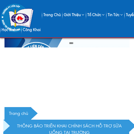
Trang Chủ
Giới Thiệu
Tổ Chức
Tin Tức
Tuyể
Học Sinh
Công Khai
Trang chủ
THÔNG BÁO TRIỂN KHAI CHÍNH SÁCH HỖ TRỢ SỮA
UỐNG TẠI TRƯỜNG