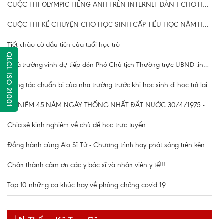
CUỘC THI OLYMPIC TIẾNG ANH TRÊN INTERNET DÀNH CHO HỌC SINH PHỔ THÔNG NĂM HỌC 2021-2022
CUỘC THI KỂ CHUYỆN CHO HỌC SINH CẤP TIỂU HỌC NĂM HỌC 2021-2022
Tiết chào cờ đầu tiên của tuổi học trò
QLCL ISO 21001
Nhà trường vinh dự tiếp đón Phó Chủ tịch Thường trực UBND tỉnh Đặng Huy Hậu kiểm tra công tác chuẩn bị cho học sinh đi học trở lại
Công tác chuẩn bị của nhà trường trước khi học sinh đi học trở lại
KỶ NIỆM 45 NĂM NGÀY THỐNG NHẤT ĐẤT NƯỚC 30/4/1975 - 30/4/2020
Chia sẻ kinh nghiệm về chủ đề học trực tuyến
Đồng hành cùng Alo Sĩ Tử - Chương trình hay phát sóng trên kênh truyền hình VTV7
Chân thành cảm ơn các y bác sĩ và nhân viên y tế!!!
Top 10 những ca khúc hay về phòng chống covid 19