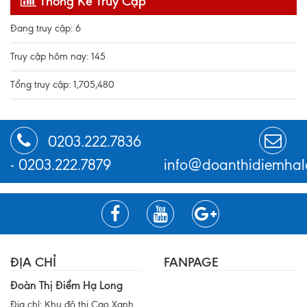
Thống Kê Truy Cập
Đang truy cập: 6
Truy cập hôm nay: 145
Tổng truy cập: 1,705,480
0203.222.7836
-
0203.222.7879
info@doanthidiemhal
ĐỊA CHỈ
FANPAGE
Đoàn Thị Điểm Hạ Long
Địa chỉ: Khu đô thị Cao Xanh